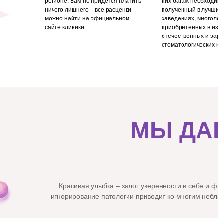
регионе. Вам не придется платить
них багаж необходи
ничего лишнего – все расценки
полученный в лучш
можно найти на официальном
заведениях, многол
сайте клиники.
приобретенных в и
отечественных и з
стоматологических 
МЫ ДА
Красивая улыбка – залог уверенности в себе и 
игнорирование патологии приводит ко многим небл