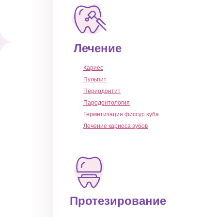
Лечение
Кариес
Пульпит
Периодонтит
Пародонтология
Герметизация фиссур зуба
Лечение кариеса зубов
Протезирование