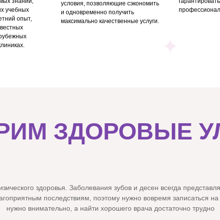
мых знаний,
гарантировать
условия, позволяющие сэкономить
их учебных
профессионал
и одновременно получить
етний опыт,
максимально качественные услуги.
звестных
арубежных
клиниках.
РИМ ЗДОРОВЫЕ У
физического здоровья. Заболевания зубов и десен всегда представ
агоприятным последствиям, поэтому нужно вовремя записаться на л
нужно внимательно, а найти хорошего врача достаточно трудно