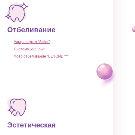
Отбеливание
Ультразвуком "Skiler"
Система "AirFlow"
Фото отбеливание "BEYOND™"
Эстетическая