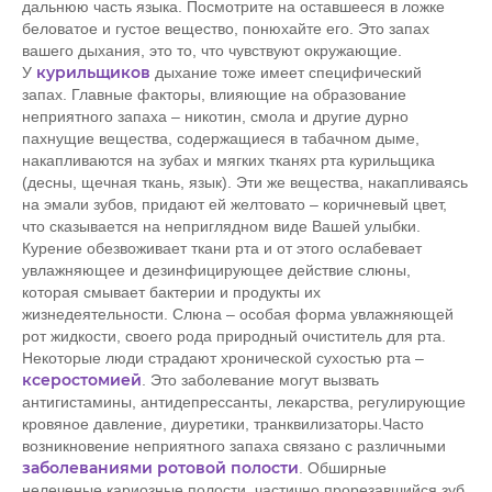
дальнюю часть языка. Посмотрите на оставшееся в ложке
беловатое и густое вещество, понюхайте его. Это запах
вашего дыхания, это то, что чувствуют окружающие.
курильщиков
У
дыхание тоже имеет специфический
запах. Главные факторы, влияющие на образование
неприятного запаха – никотин, смола и другие дурно
пахнущие вещества, содержащиеся в табачном дыме,
накапливаются на зубах и мягких тканях рта курильщика
(десны, щечная ткань, язык). Эти же вещества, накапливаясь
на эмали зубов, придают ей желтовато – коричневый цвет,
что сказывается на неприглядном виде Вашей улыбки.
Курение обезвоживает ткани рта и от этого ослабевает
увлажняющее и дезинфицирующее действие слюны,
которая смывает бактерии и продукты их
жизнедеятельности. Слюна – особая форма увлажняющей
рот жидкости, своего рода природный очиститель для рта.
Некоторые люди страдают хронической сухостью рта –
ксеростомией
. Это заболевание могут вызвать
антигистамины, антидепрессанты, лекарства, регулирующие
кровяное давление, диуретики, транквилизаторы.Часто
возникновение неприятного запаха связано с различными
заболеваниями ротовой полости
. Обширные
нелеченые кариозные полости, частично прорезавшийся зуб