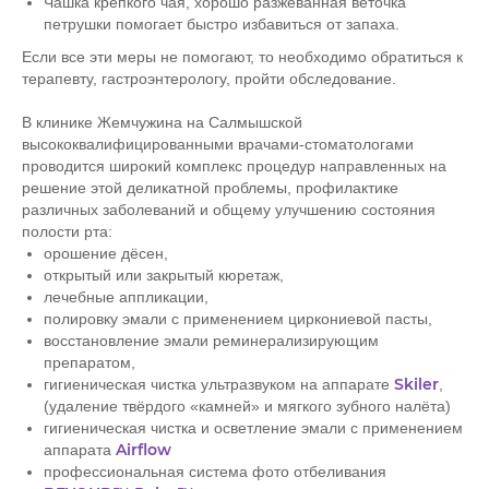
Чашка крепкого чая, хорошо разжеванная веточка
петрушки помогает быстро избавиться от запаха.
Если все эти меры не помогают, то необходимо обратиться к
терапевту, гастроэнтерологу, пройти обследование.
В клинике Жемчужина на Салмышской
высококвалифицированными врачами-стоматологами
проводится широкий комплекс процедур направленных на
решение этой деликатной проблемы, профилактике
различных заболеваний и общему улучшению состояния
полости рта:
орошение дёсен,
открытый или закрытый кюретаж,
лечебные аппликации,
полировку эмали с применением циркониевой пасты,
восстановление эмали реминерализирующим
препаратом,
Skiler
гигиеническая чистка ультразвуком на аппарате
,
(удаление твёрдого «камней» и мягкого зубного налёта)
гигиеническая чистка и осветление эмали с применением
Airflow
аппарата
профессиональная система фото отбеливания