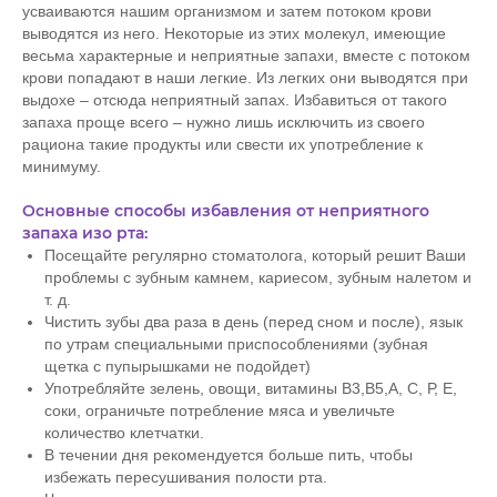
усваиваются нашим организмом и затем потоком крови
выводятся из него. Некоторые из этих молекул, имеющие
весьма характерные и неприятные запахи, вместе с потоком
крови попадают в наши легкие. Из легких они выводятся при
выдохе – отсюда неприятный запах. Избавиться от такого
запаха проще всего – нужно лишь исключить из своего
рациона такие продукты или свести их употребление к
минимуму.
Основные способы избавления от неприятного
запаха изо рта:
Посещайте регулярно стоматолога, который решит Ваши
проблемы с зубным камнем, кариесом, зубным налетом и
т. д.
Чистить зубы два раза в день (перед сном и после), язык
по утрам специальными приспособлениями (зубная
щетка с пупырышками не подойдет)
Употребляйте зелень, овощи, витамины В3,В5,А, С, Р, Е,
соки, ограничьте потребление мяса и увеличьте
количество клетчатки.
В течении дня рекомендуется больше пить, чтобы
избежать пересушивания полости рта.